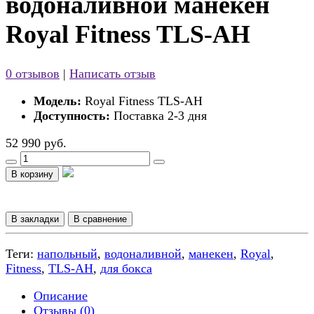
водоналивной манекен
Royal Fitness TLS-АH
0 отзывов
|
Написать отзыв
Модель:
Royal Fitness TLS-АH
Доступность:
Поставка 2-3 дня
52 990 руб.
В корзину
В закладки
В сравнение
Теги:
напольный
,
водоналивной
,
манекен
,
Royal
,
Fitness
,
TLS-АH
,
для бокса
Описание
Отзывы (0)