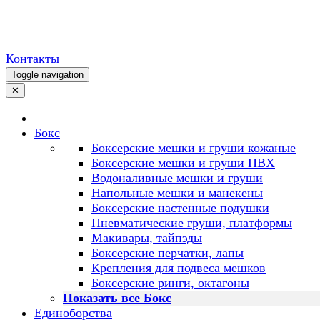
Контакты
Toggle navigation
✕
Бокс
Боксерские мешки и груши кожаные
Боксерские мешки и груши ПВХ
Водоналивные мешки и груши
Напольные мешки и манекены
Боксерские настенные подушки
Пневматические груши, платформы
Макивары, тайпэды
Боксерские перчатки, лапы
Крепления для подвеса мешков
Боксерские ринги, октагоны
Показать все Бокс
Единоборства