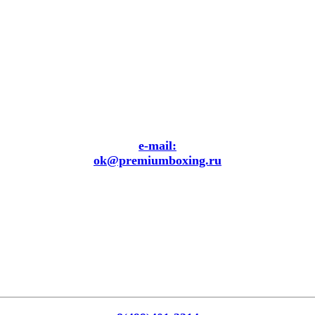
e-mail:
ok@premiumboxing.ru