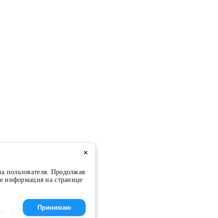
×
ва пользователя. Продолжая
ее информация на странице
Принимаю
All Rights Reserved.