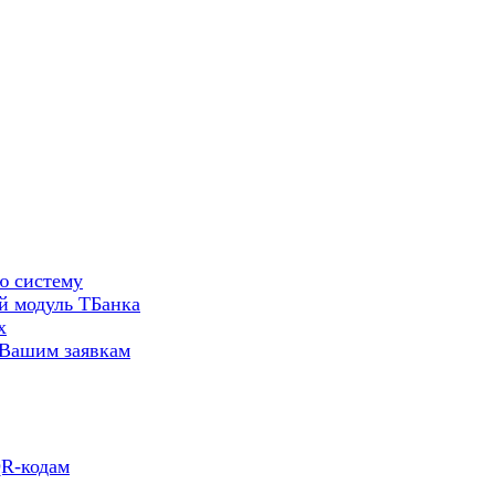
ю систему
й модуль ТБанка
х
 Вашим заявкам
QR-кодам