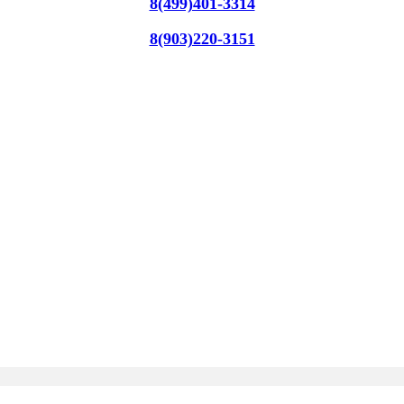
8(499)401-3314
8(903)220-3151