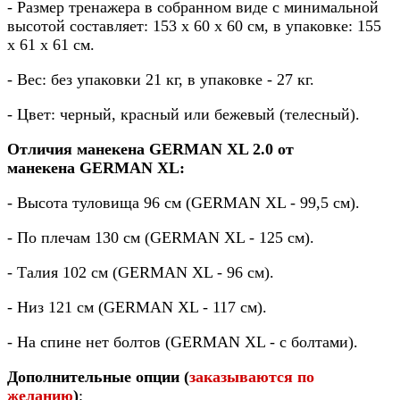
- Размер тренажера в собранном виде с минимальной
высотой составляет: 153 х 60 х 60 см, в упаковке: 155
х 61 х 61 см.
- Вес: без упаковки 21 кг, в упаковке - 27 кг.
- Цвет: черный, красный или бежевый (телесный).
Отличия манекена
GERMAN XL 2.0
от
манекена
GERMAN XL:
- Высота туловища 96 см (
GERMAN XL - 99,5 см).
- По плечам 130 см (
GERMAN XL -
125 см).
- Талия 102 см (
GERMAN XL -
96 см).
- Низ 121 см (
GERMAN XL -
117 см).
- На спине нет болтов (
GERMAN XL -
с болтами).
Дополнительные опции (
заказываются по
желанию
)
: