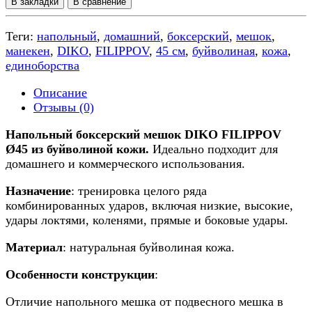
В закладки
В сравнение
Теги:
напольный
,
домашний
,
боксерский
,
мешок
,
манекен
,
DIKO
,
FILIPPOV
,
45 см
,
буйволиная
,
кожа
,
единоборства
Описание
Отзывы (0)
Напольный боксерский мешок DIKO FILIPPOV
Ø45 из буйволиной кожи
.
Идеально подходит для
домашнего и коммерческого использования.
Назначение
: тренировка целого ряда
комбинированных ударов, включая низкие, высокие,
удары локтями, коленями, прямые и боковые удары.
Материал
:
натуральная буйволиная кожа.
Особенности конструкции
:
Отличие напольного мешка от подвесного мешка в