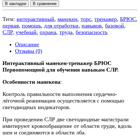
В закладки
В сравнение
Теги:
интерактивный
,
манекен
,
торс
,
тренажер
,
БРЮС
,
первая
,
помощь
,
для отработки
,
навыков
,
базовой
,
СЛР
,
учебный
,
охрана
,
труда
,
безопасность
Описание
Отзывы (0)
Интерактивный манекен-тренажер БРЮС
Первопомощной для обучения навыкам СЛР
.
Особенности манекена
:
Контроль правильности выполнения сердечно-
лёгочной реанимации осуществляется с помощью
светодиодных индикаторов.
При проведении СЛР две светодиодные магистрали
имитируют кровообращение от области груди, вдоль
шеи и соединяются в области лба.