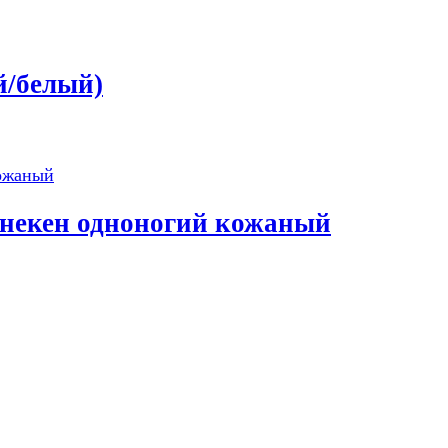
й/белый)
некен одноногий кожаный