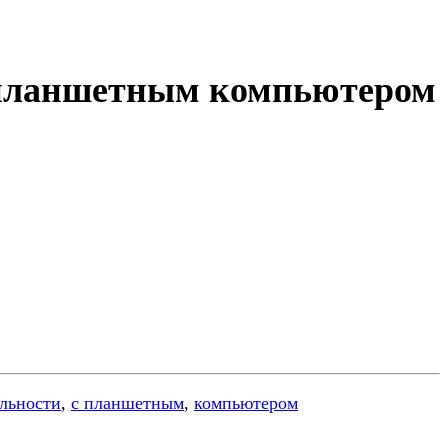
с планшетным компьютером
льности
,
с планшетным
,
компьютером