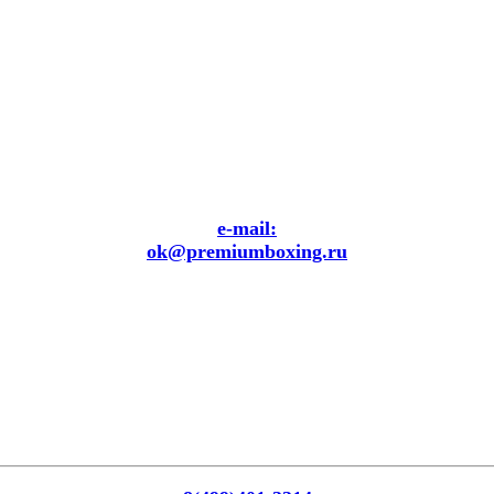
e-mail:
ok@premiumboxing.ru