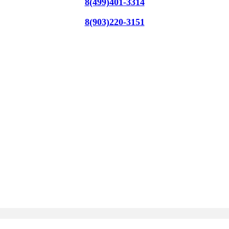
8(499)401-3314
8(903)220-3151