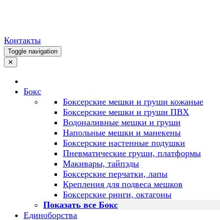
Контакты
Toggle navigation
✕
Бокс
Боксерские мешки и груши кожаные
Боксерские мешки и груши ПВХ
Водоналивные мешки и груши
Напольные мешки и манекены
Боксерские настенные подушки
Пневматические груши, платформы
Макивары, тайпэды
Боксерские перчатки, лапы
Крепления для подвеса мешков
Боксерские ринги, октагоны
Показать все Бокс
Единоборства