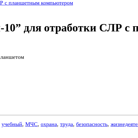
-10” для отработки СЛР 
планшетом
,
учебный
,
МЧС
,
охрана
,
труда
,
безопасность
,
жизнедеяте