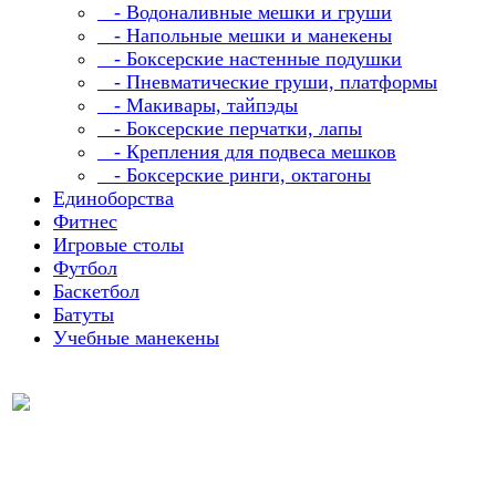
- Водоналивные мешки и груши
- Напольные мешки и манекены
- Боксерские настенные подушки
- Пневматические груши, платформы
- Макивары, тайпэды
- Боксерские перчатки, лапы
- Крепления для подвеса мешков
- Боксерские ринги, октагоны
Единоборства
Фитнес
Игровые столы
Футбол
Баскетбол
Батуты
Учебные манекены