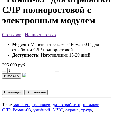
СЛР полноростовой с
электронным модулем
0 отзывов
|
Написать отзыв
Модель:
Манекен-тренажер “Роман-03” для
отработки СЛР полноростовой
Доступность:
Изготовление 15-20 дней
295 000 руб.
В корзину
В закладки
В сравнение
Теги:
манекен
,
тренажер
,
для отработки
,
навыков
,
СЛР
,
Роман-03
,
учебный
,
МЧС
,
охрана
,
труда
,