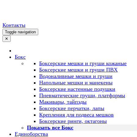
Контакты
Toggle navigation
✕
Бокс
Боксерские мешки и груши кожаные
Боксерские мешки и груши ПВХ
Водоналивные мешки и груши
Напольные мешки и манекены
Боксерские настенные подушки
Пневматические груши, платформы
Макивары, тайпэды
Боксерские перчатки, лапы
Крепления для подвеса мешков
Боксерские ринги, октагоны
Показать все Бокс
Единоборства