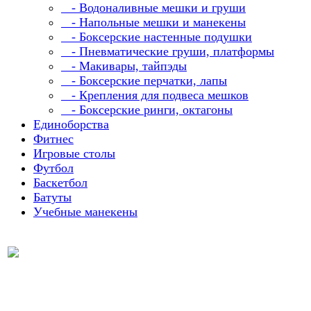
- Водоналивные мешки и груши
- Напольные мешки и манекены
- Боксерские настенные подушки
- Пневматические груши, платформы
- Макивары, тайпэды
- Боксерские перчатки, лапы
- Крепления для подвеса мешков
- Боксерские ринги, октагоны
Единоборства
Фитнес
Игровые столы
Футбол
Баскетбол
Батуты
Учебные манекены