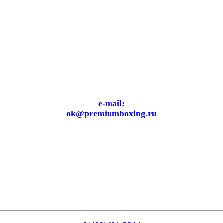
e-mail:
ok@premiumboxing.ru