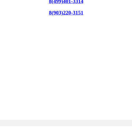
8(499)401-3314
8(903)220-3151