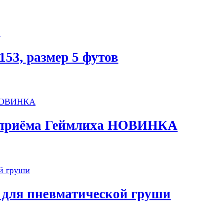
3, размер 5 футов
и приёма Геймлиха НОВИНКА
h для пневматической груши