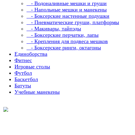
- Водоналивные мешки и груши
- Напольные мешки и манекены
- Боксерские настенные подушки
- Пневматические груши, платформы
- Макивары, тайпэды
- Боксерские перчатки, лапы
- Крепления для подвеса мешков
- Боксерские ринги, октагоны
Единоборства
Фитнес
Игровые столы
Футбол
Баскетбол
Батуты
Учебные манекены