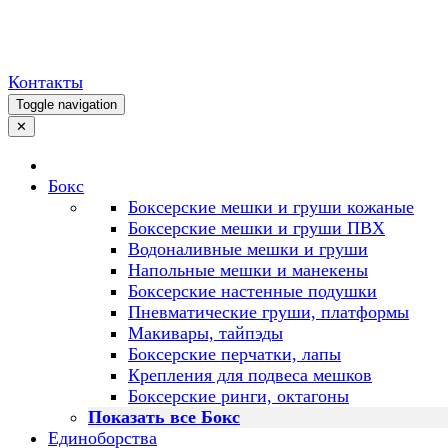
Контакты
Toggle navigation
✕
Бокс
Боксерские мешки и груши кожаные
Боксерские мешки и груши ПВХ
Водоналивные мешки и груши
Напольные мешки и манекены
Боксерские настенные подушки
Пневматические груши, платформы
Макивары, тайпэды
Боксерские перчатки, лапы
Крепления для подвеса мешков
Боксерские ринги, октагоны
Показать все Бокс
Единоборства