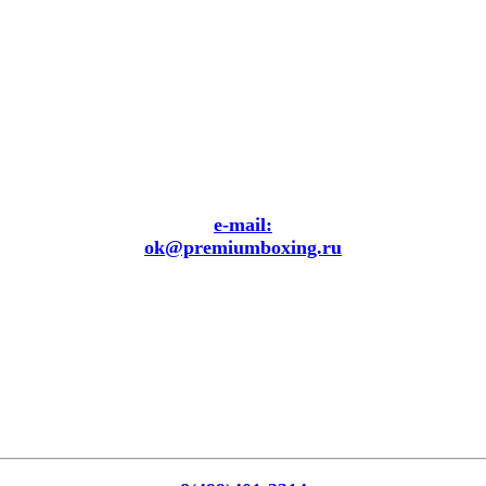
e-mail:
ok@premiumboxing.ru