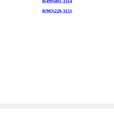
8(499)401-3314
8(903)220-3151