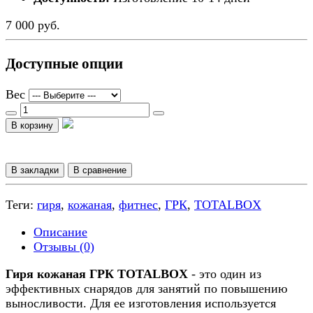
7 000 руб.
Доступные опции
Вес
В корзину
В закладки
В сравнение
Теги:
гиря
,
кожаная
,
фитнес
,
ГРК
,
TOTALBOX
Описание
Отзывы (0)
Гиря кожаная ГРК TOTALBOX
- это один из
эффективных снарядов для занятий по повышению
выносливости. Для ее изготовления используется