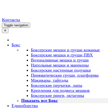
Контакты
Toggle navigation
✕
Бокс
Боксерские мешки и груши кожаные
Боксерские мешки и груши ПВХ
Водоналивные мешки и груши
Напольные мешки и манекены
Боксерские настенные подушки
Пневматические груши, платформы
Макивары, тайпэды
Боксерские перчатки, лапы
Крепления для подвеса мешков
Боксерские ринги, октагоны
Показать все Бокс
Единоборства