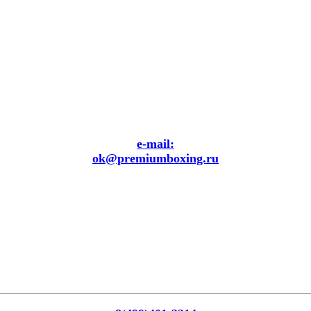
e-mail:
ok@premiumboxing.ru