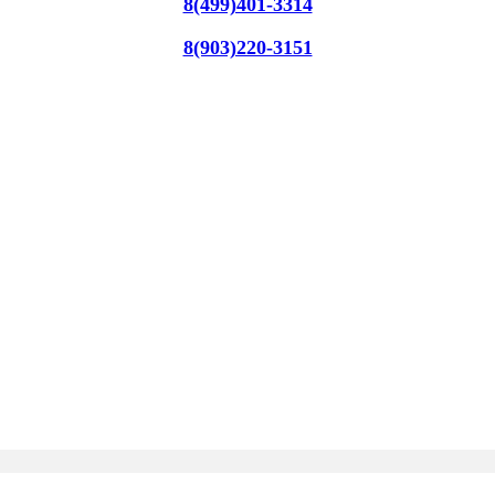
8(499)401-3314
8(903)220-3151