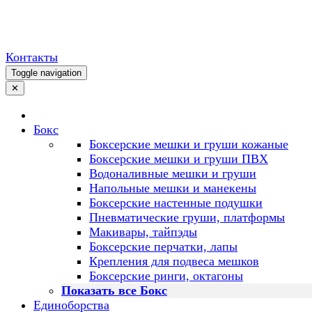
Контакты
Toggle navigation
✕
Бокс
Боксерские мешки и груши кожаные
Боксерские мешки и груши ПВХ
Водоналивные мешки и груши
Напольные мешки и манекены
Боксерские настенные подушки
Пневматические груши, платформы
Макивары, тайпэды
Боксерские перчатки, лапы
Крепления для подвеса мешков
Боксерские ринги, октагоны
Показать все Бокс
Единоборства