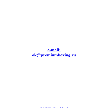
e-mail:
ok@premiumboxing.ru