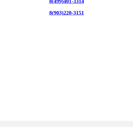
8(499)401-3314
8(903)220-3151