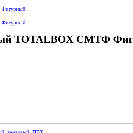
овый TOTALBOX CMTФ Фи
ый
,
тентовый
,
ПВХ