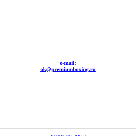
e-mail:
ok@premiumboxing.ru