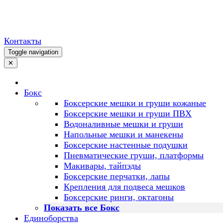
Контакты
Toggle navigation
✕
Бокс
Боксерские мешки и груши кожаные
Боксерские мешки и груши ПВХ
Водоналивные мешки и груши
Напольные мешки и манекены
Боксерские настенные подушки
Пневматические груши, платформы
Макивары, тайпэды
Боксерские перчатки, лапы
Крепления для подвеса мешков
Боксерские ринги, октагоны
Показать все Бокс
Единоборства