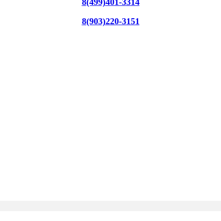
8(499)401-3314
8(903)220-3151