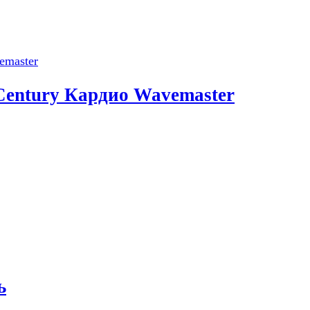
entury Кардио Wavemaster
ь