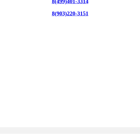
8(499)401-3314
8(903)220-3151