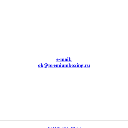
e-mail:
ok@premiumboxing.ru