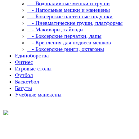
- Водоналивные мешки и груши
- Напольные мешки и манекены
- Боксерские настенные подушки
- Пневматические груши, платформы
- Макивары, тайпэды
- Боксерские перчатки, лапы
- Крепления для подвеса мешков
- Боксерские ринги, октагоны
Единоборства
Фитнес
Игровые столы
Футбол
Баскетбол
Батуты
Учебные манекены