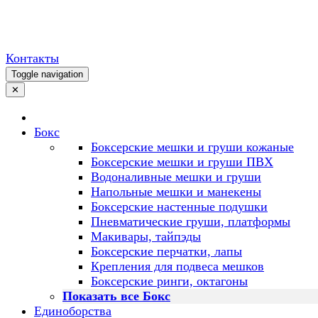
Контакты
Toggle navigation
✕
Бокс
Боксерские мешки и груши кожаные
Боксерские мешки и груши ПВХ
Водоналивные мешки и груши
Напольные мешки и манекены
Боксерские настенные подушки
Пневматические груши, платформы
Макивары, тайпэды
Боксерские перчатки, лапы
Крепления для подвеса мешков
Боксерские ринги, октагоны
Показать все Бокс
Единоборства