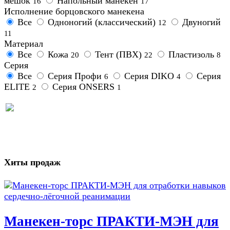
мешок
Напольный манекен
16
17
Исполнение борцовского манекена
Все
Одноногий (классический)
Двуногий
12
11
Материал
Все
Кожа
Тент (ПВХ)
Пластизоль
20
22
8
Серия
Все
Серия Профи
Серия DIKO
Серия
6
4
ELITE
Серия ONSERS
2
1
Хиты продаж
Манекен-торс ПРАКТИ-МЭН для